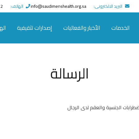
البريد الالكترونى:
info@saudimenshealth.org.sa
الهاتف:
966+
الخدمات
الأخبار والفعاليات
إصدارات تثقيفية
اله
الرسالة
ضطرابات الجنسية والعقم لدى الرجال